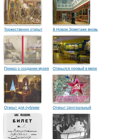
Торжественно открыт
В Новом Эрмитаже вновь
Музей революции
открыты залы картинной
галереи
Приказ о создании музея
Открылся первый в мире
цирка
Музей цирка и эстрады
Открыт для публики
Открыт Центральный
музей-кабинет Д. И.
геологоразведочный
Менделеева
музей имени Ф. Н.
Чернышева