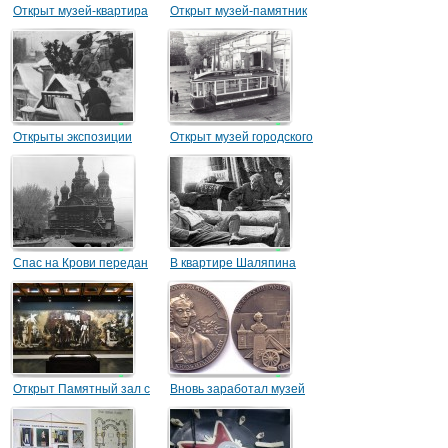
Открыт музей-квартира
Открыт музей-памятник
Кирова
«Исаакиевский собор»
Открыты экспозиции
Открыт музей городского
Музея Октябрьской
электрического
революции
транспорта
Спас на Крови передан
В квартире Шаляпина
на баланс музея
открылся отдел
«Исаакиевский собор»
Театрального музея
Открыт Памятный зал с
Вновь заработал музей
музеем обороны
Суворова
Ленинграда