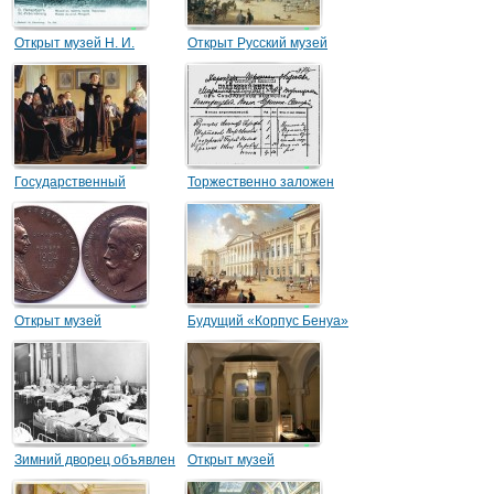
Открыт музей Н. И.
Открыт Русский музей
Пирогова
Государственный
Торжественно заложен
Русский музей принял
Суворовский музей
первых посетителей
Открыт музей
Будущий «Корпус Бенуа»
генералиссимуса А. В.
отдан под выставки
Суворова
Зимний дворец объявлен
Открыт музей
Государственным музеем
здравоохранения