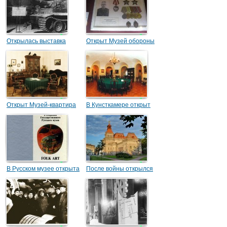
Открылась выставка
Открыт Музей обороны
«Героическая оборона
Ленинграда
Ленинграда»
Открыт Музей-квартира
В Кунсткамере открыт
Некрасова
музей Ломоносова
В Русском музее открыта
После войны открылся
выставка «Русское
музей А. В. Суворова
народное искусство»