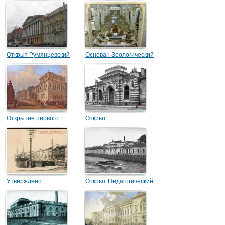
Минералогическое
Зоологического музея
общество
Открыт Румянцевский
Основан Зоологический
музей
музей
Открытие первого
Открыт
публичного
сельскохозяйственный
художественного музея
музей
России
Утверждено
Открыт Педагогический
«положение» о переводе
музей военно-учебных
Румянцевского музея из
заведений
Петербурга в Москву