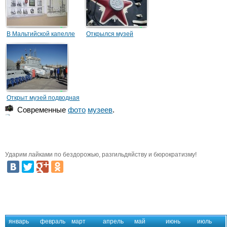
В Мальтийской капелле
Открылся музей
открылся Музей истории
Железнодорожной
кадетских корпусов
техники на Варшавском
вокзале
Открыт музей подводная
лодка С-189
Современные
фото
музеев
.
Ударим лайками по бездорожью, разгильдяйству и бюрократизму!
январь
февраль
март
апрель
май
июнь
июль