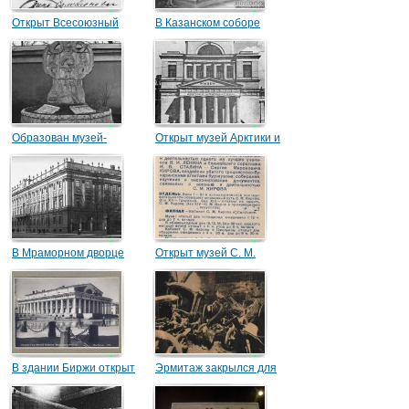
Открыт Всесоюзный
В Казанском соборе
музей ВЛКСМ
открыт Музей истории
религии
Образован музей-
Открыт музей Арктики и
некрополь
Антарктики
«Литераторские мостки»
В Мраморном дворце
Открыт музей С. М.
открыт ленинградский
Кирова
филиал Центрального
музея В. И. Ленина
В здании Биржи открыт
Эрмитаж закрылся для
музей ВМФ
посетителей