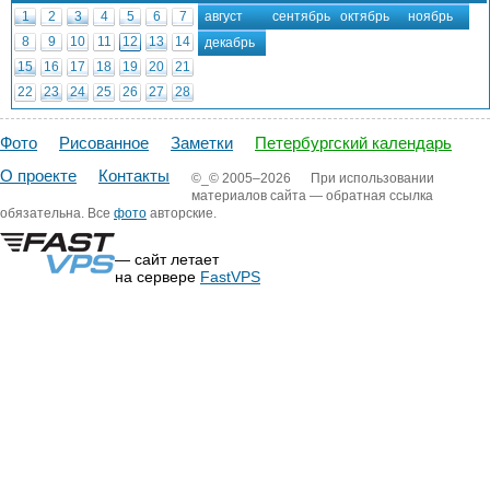
1
2
3
4
5
6
7
август
сентябрь
октябрь
ноябрь
8
9
10
11
12
13
14
декабрь
15
16
17
18
19
20
21
22
23
24
25
26
27
28
29
30
31
Фото
Рисованное
Заметки
Петербургский календарь
О проекте
Контакты
©_©
2005–2026
При использовании
материалов сайта — обратная ссылка
обязательна. Все
фото
авторские.
— сайт летает
на сервере
FastVPS