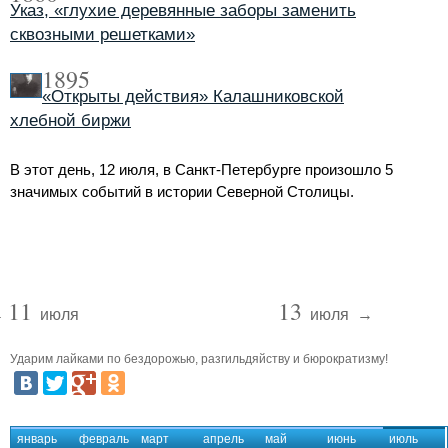
Указ, «глухие деревянные заборы заменить
сквозными решетками»
1895
«Открыты действия» Калашниковской
хлебной биржи
В этот день, 12 июля, в Санкт-Петербурге произошло 5
значимых событий в истории Северной Столицы.
11
13
←
июля
июля
→
Ударим лайками по бездорожью, разгильдяйству и бюрократизму!
январь
февраль
март
апрель
май
июнь
июль