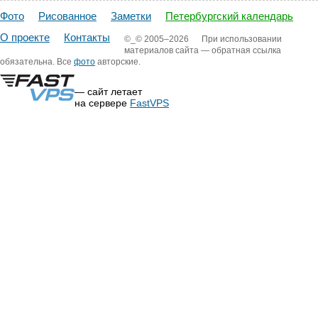
22
23
24
25
26
27
28
Фото
Рисованное
Заметки
Петербургский календарь
29
30
31
О проекте
Контакты
©_©
2005–2026
При использовании
материалов сайта — обратная ссылка
обязательна. Все
фото
авторские.
— сайт летает
на сервере
FastVPS