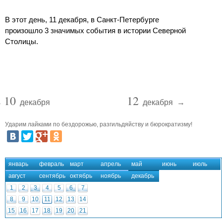
В этот день, 11 декабря, в Санкт-Петербурге
произошло 3 значимых события в истории Северной
Столицы.
10
12
←
декабря
декабря
→
Ударим лайками по бездорожью, разгильдяйству и бюрократизму!
январь
февраль
март
апрель
май
июнь
июль
август
сентябрь
октябрь
ноябрь
декабрь
1
2
3
4
5
6
7
8
9
10
11
12
13
14
15
16
17
18
19
20
21