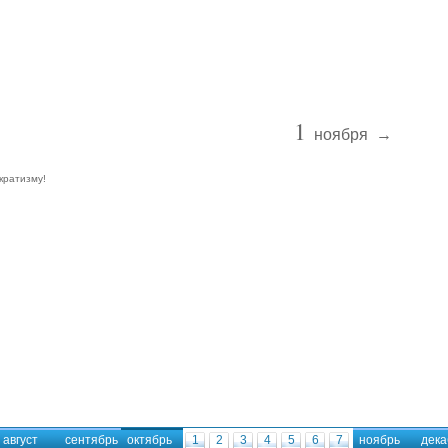
1
ноября
→
кратизму!
август
сентябрь
октябрь
1
2
3
4
5
6
7
ноябрь
дека