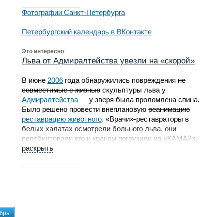
Фотографии Санкт-Петербурга
Петербургский календарь в ВКонтакте
Это интересно
:
Льва от Адмиралтейства увезли на «скорой»
В июне
2006
года обнаружились повреждения
не
совместимые с жизнью
скульптуры льва у
Адмиралтейства
— у зверя была проломлена спина.
Было решено провести внеплановую
реанимацию
реставрацию животного
. «Врачи»-реставраторы в
белых халатах осмотрели больного льва, они
перебинтовали его и краном погрузили на «КАМАЗ»,
задрапированный под машину «Скорой помощи». На
раскрыть
опустевшем постаменте льва заменили люди, одетые
львами.
брь