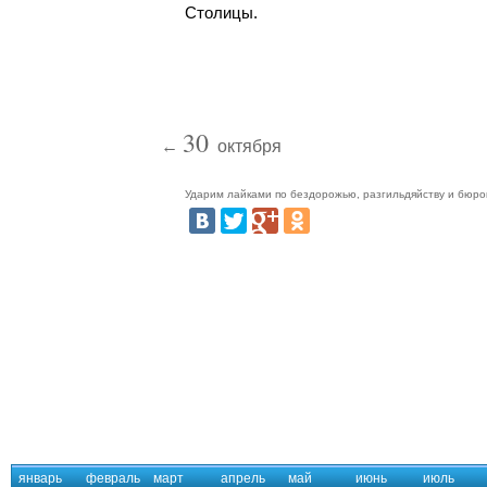
Столицы.
30
←
октября
Ударим лайками по бездорожью, разгильдяйству и бюро
январь
февраль
март
апрель
май
июнь
июль