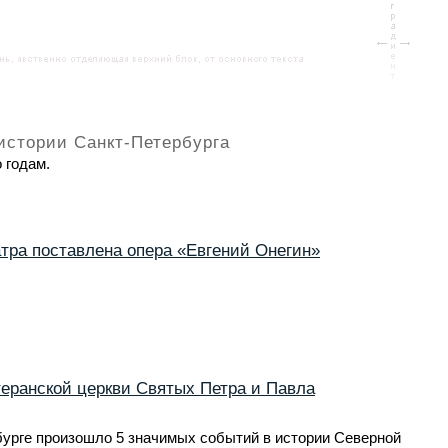
истории Санкт-Петербурга
 годам.
тра поставлена опера «Евгений Онегин»
еранской церкви Святых Петра и Павла
рбурге произошло 5 значимых событий в истории Северной