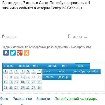
В этот день, 7 июня, в Санкт-Петербурге произошло 4
значимых события в истории Северной Столицы.
6
8
←
июня
июня
→
Ударим лайками по бездорожью, разгильдяйству и бюрократизму!
январь
февраль
март
апрель
май
июнь
1
2
3
4
5
6
7
июль
август
сентябрь
октябрь
8
9
10
11
12
13
14
ноябрь
декабрь
15
16
17
18
19
20
21
22
23
24
25
26
27
28
29
30
Фото
Рисованное
Заметки
Петербургский календарь