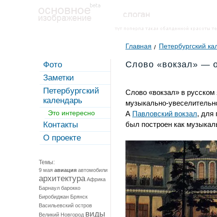
Главная
Петербургский ка
Слово «вокзал» — о
Фото
Заметки
Петербургский
Слово «вокзал» в русском
календарь
музыкально-увеселительног
Это интересно
А
Павловский вокзал
, для
Контакты
был построен как музыкаль
О проекте
Темы:
9 мая
авиация
автомобили
архитектура
Африка
Барнаул
барокко
Биробиджан
Брянск
Васильевский остров
виды
Великий Новгород