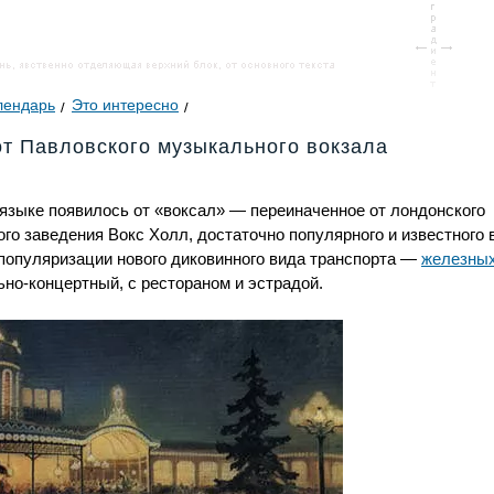
лендарь
Это интересно
т Павловского музыкального вокзала
 языке появилось от «воксал» — переиначенное от лондонского
о заведения Вокс Холл, достаточно популярного и известного в
 популяризации нового диковинного вида транспорта —
железных
но-концертный, с рестораном и эстрадой.