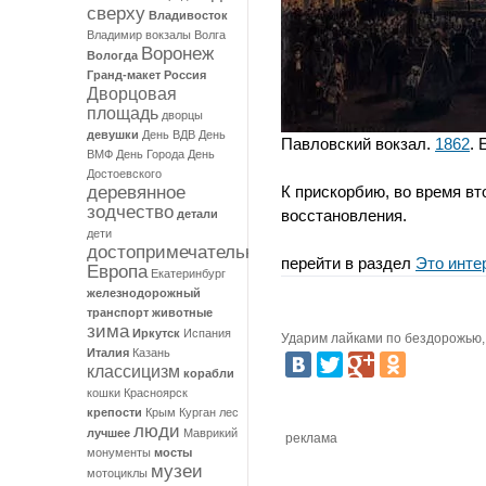
сверху
Владивосток
Владимир
вокзалы
Волга
Воронеж
Вологда
Гранд-макет Россия
Дворцовая
площадь
дворцы
девушки
День ВДВ
День
Павловский вокзал.
1862
. 
ВМФ
День Города
День
Достоевского
деревянное
К прискорбию, во время вт
зодчество
восстановления.
детали
дети
достопримечательности
перейти в раздел
Это инте
Европа
Екатеринбург
железнодорожный
транспорт
животные
зима
Иркутск
Испания
Ударим лайками по бездорожью, 
Италия
Казань
классицизм
корабли
кошки
Красноярск
крепости
Крым
Курган
лес
люди
лучшее
Маврикий
реклама
монументы
мосты
музеи
мотоциклы