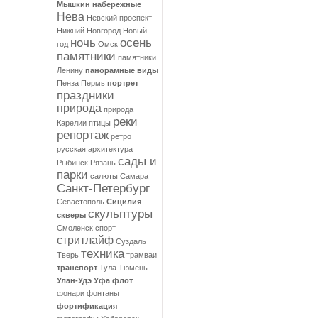
Мышкин
набережные
Нева
Невский проспект
Нижний Новгород
Новый
ночь
осень
год
Омск
памятники
памятники
Ленину
панорамные виды
Пенза
Пермь
портрет
праздники
природа
природа
реки
Карелии
птицы
репортаж
ретро
русская архитектура
сады и
Рыбинск
Рязань
парки
салюты
Самара
Санкт-Петербург
Севастополь
Сицилия
скульптуры
скверы
Смоленск
спорт
стритлайф
Суздаль
техника
Тверь
трамваи
транспорт
Тула
Тюмень
Улан-Удэ
Уфа
флот
фонари
фонтаны
фортификация