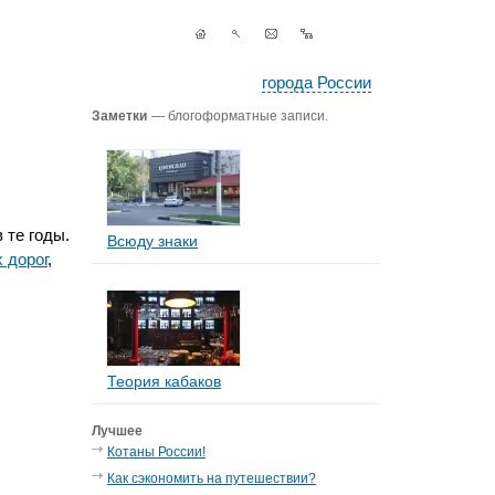
города России
Заметки
— блогоформатные записи.
 те годы.
Всюду знаки
 дорог
,
Теория кабаков
Лучшее
Котаны России!
Как сэкономить на путешествии?