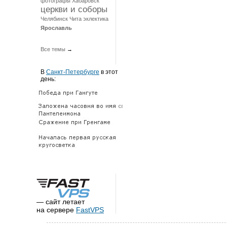
фотографы
Хабаровск
церкви и соборы
Челябинск
Чита
эклектика
Ярославль
Все темы
→
В
Санкт-Петербурге
в этот
день:
— сайт летает
на сервере
FastVPS