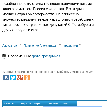
незабвенное свидетельство перед грядущими веками,
колико память его России священна». В эти дни к
могиле Петра I было торжественно принесено
множество медалей, венков как золотых и серебряных,
так и простых от различных депутаций С.Петербурга и
других городов и стран.
20
118
45
Александр I
Правление Александра I
праздники
Современные
фото
праздников
.
Ударим лайками по бездорожью, разгильдяйству и бюрократизму!
январь
февраль
март
апрель
май