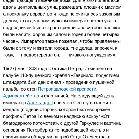
сады, дворцы и казенные дома. Для этого полагалось
вдоль центральных улиц размещать плошки с маслом,
а поскольку воровство и тогда не считалось зазорным
делом, то отдельным пунктом императорского указа
подрядчикам было строго предписано «чтобы плошки
были налиты хорошим салом и горели более четырех
часов». Император также пожелал, чтобы привлечены
были к этому и жители города, «не делав, впрочем, к
тому, — предостерегал он, — никакого понуждения».
16(27) мая 1803 года с ботика Петра, стоявшего на
палубе 110-пушечного корабля «Гавриил», поднятием
штандарта был дан сигнал к проведению пушечной
пальбы со стен
Петропавловской крепости
,
Адмиралтейства
и флотилией. На следующий день,
император
Александр I
повелел Сенату возложить
медаль (с одной стороны которой был изображен
профиль Петра I с венком и надписью вокруг «От
благодарного потомства», с другой Геркулес и картина
основания Петербурга) «с подобающей честью и
приличными обрядами на гроб Отца Отечества, в