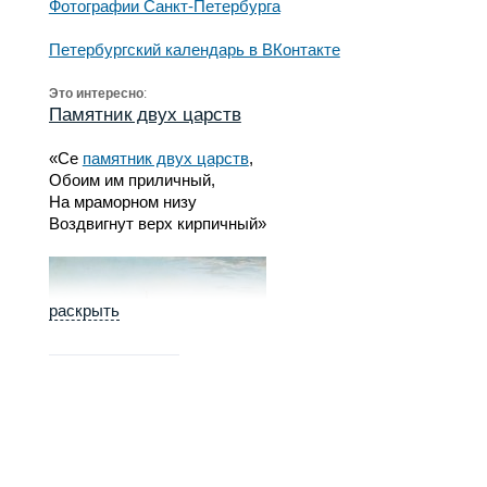
Фотографии Санкт-Петербурга
Петербургский календарь в ВКонтакте
Это интересно
:
Памятник двух царств
«Се
памятник двух царств
,
Обоим им приличный,
На мраморном низу
Воздвигнут верх кирпичный»
раскрыть
Автору, Акимову, за это стихотворение отрезали язык
и сослали в Сибирь. Так-то.