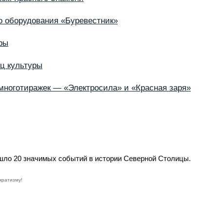
о оборудования «Буревестник»
ры
ц культуры
многотиражек — «Электросила» и «Красная заря»
ошло 20 значимых событий в истории Северной Столицы.
кратизму!