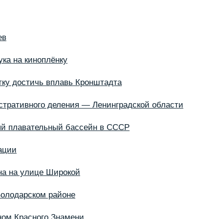
ев
ука на киноплёнку
тку достичь вплавь Кронштадта
стративного деления — Ленинградской области
й плавательный бассейн в СССР
ации
на на улице Широкой
Володарском районе
ном Красного Знамени