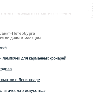
Санкт-Петербурга
ке по дням и месяцам.
етей
х лампочек для карманных фонарей
тодиев
томатов в Ленинграде
алитического искусства»