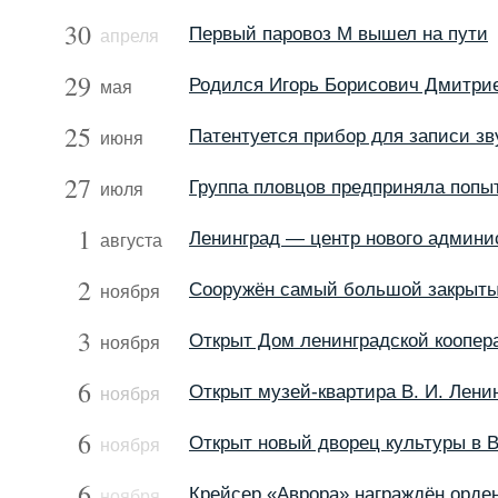
30
Первый паровоз М вышел на пути
апреля
29
Родился Игорь Борисович Дмитри
мая
25
Патентуется прибор для записи зв
июня
27
Группа пловцов предприняла попы
июля
1
Ленинград — центр нового админи
августа
2
Сооружён самый большой закрыты
ноября
3
Открыт Дом ленинградской коопер
ноября
6
Открыт музей-квартира В. И. Лени
ноября
6
Открыт новый дворец культуры в 
ноября
6
Крейсер «Аврора» награждён орде
ноября