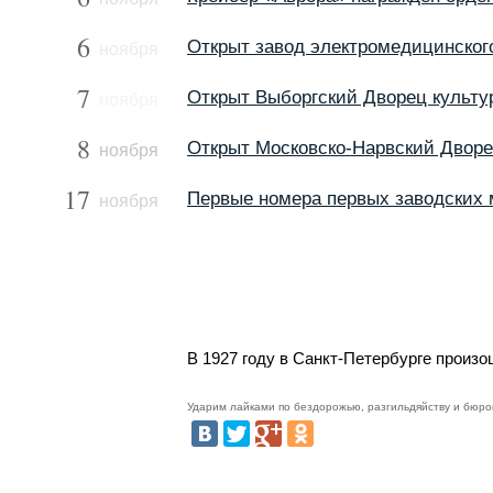
6
Открыт завод электромедицинског
ноября
7
Открыт Выборгский Дворец культу
ноября
8
Открыт Московско-Нарвский Дворе
ноября
17
Первые номера первых заводских 
ноября
В 1927 году в Санкт-Петербурге произ
Ударим лайками по бездорожью, разгильдяйству и бюро