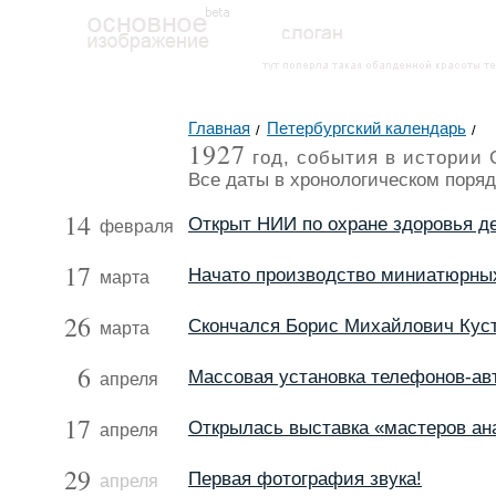
Главная
Петербургский календарь
1927
год, события в истории 
Все даты в хронологическом поряд
14
Открыт НИИ по охране здоровья д
февраля
17
Начато производство миниатюрны
марта
26
Скончался Борис Михайлович Кус
марта
6
Массовая установка телефонов-ав
апреля
17
Открылась выставка «мастеров ан
апреля
29
Первая фотография звука!
апреля