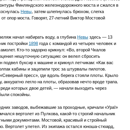
контуры Финляндского железнодорожного моста и сжался в
 коснулась
Невы
, затем шлепнулась брюхом, слегка
 от опор моста. Говорят, 27-летний Виктор Мостовой
еляж начал набирать воду, а глубина
Невы
здесь — 13
чик постройки
1898
года с командой из четырех человек и
амолет. Кто-то задорно крикнул: «Во, второй Чкалов
оценил нешуточную ситуацию: он велел сбросить
ан подвел буксир к машине и крикнул летчикам: «Как вас
лпак кабины и зацепили трос за штурвалы пилотов.
 «Северный пресс», где вдоль берега стояли плоты. Крыло
, аккуратно легло на плоты, образовав нечто вроде трапа.
реди которых двое детей, — начали выходить через
 были спокойны.
седних заводов, выбежавшие за проходные, кричали «Ура!»
чался вертолет из Пулкова, какой-то строгий начальник
тными документами. Мостовой, красивый и стройный
но. Вертолет улетел. Из экипажа остался юноша-стюард,