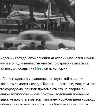
кадемии гражданской авиации Анатолий Иванович Оркин
ого и его подчиненных нужно было сурово наказать за
дал вокруг посадки на
Неву
он ясно помнит.
 Ленинградского управления гражданской авиации
править самолет назад в Таллин — сажайте, мол, там. Но
ого аэродрома, решили приземлить его на аварийной
отанной технологии — «на брюхо». Подогнали пожарные
адка не грозила взрывом, капитану корабля дали команду
был кружить над городом, пока баки не станут почти