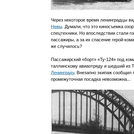
Через некоторое время ленинградцы вид
Невы
. Думали, что это киносъемка озо
спецтехники. Но впоследствии стали го
пассажиры, а за их спасение герой-ком
же случилось?
Пассажирский «борт» «Ту-124» под ком
таллинскому авиаотряду и шедший из Т
Ленинграду
. Внезапно экипаж сообщил 
промежуточная посадка невозможна...