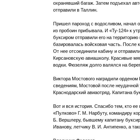
охранявший багаж. Затем подъехал авто
отправили в Таллин.
Пришел пароход с водосливом, начал о
из пробоин прибывала. И «Ту-124» к ут
буксиром отправили его на территорию 
базировалась войсковая часть. После 
От нее отсоединили кабину и отправили
Кирсановскую авиашколу. Красивые мя
водки. Фюзеляж долго валялся на берегу
Виктора Мостового наградили орденом 
сведениям, Мостовой после неудачной 
Краснодарский авиаотряд. Капитана бу
Вот и вся история. Спасибо тем, кто е
«Пулково» Г. М. Нарбуту, командиру кор
Б. Вершлеру, бывшему капитану буксир
Иванову, летчику В. И. Антипенко, а т