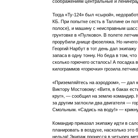
соображениям центральные и ленингра
Тогда «Ту-124» был «сырой», недораб
КБ. При попытке сесть в Таллине он по
полосе), и машину с неисправным шасс
грунтовке в «Пулково». В полете летч
прорубили днище фюзеляжа. Но ничего 
Георгий Нарбут в тот день дал экипаж
запаса в одну тонну. Но беда в том, чт
сколько горючего осталось! А посадка 
килограммов «горючки» грозила летчик
«Приземляйтесь на аэродром», — дал к
Виктору Мостовому: «Витя, в баках ест
круг», — сообщил на землю командир. 
за другим заглохли два двигателя — г
Смольным. «Садись на воду!» — крикну
Командир приказал экипажу идти в сало
планировать в воздухе, насколько это
нельзя! Экипаж пронесся в четырех ме