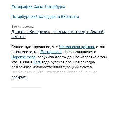
Фотографии Санкт-Петербурга
Петербургский календарь в ВКонтакте
Это интересно
:
Дворец «Кикерики», «Чесма» и гонец с благой
вестью
Существует предание, что
Чесменская церковь
стоит
в том месте, где
Екатерина II
, направлявшаяся в
Царское село
, получила долгожданное известие о том,
что 26 июня
1770
года русская военная эскадра
разгромила могущественный турецкий флот в
Чесменской бухте. Эта победа имела решающее
значение для всей русско-турецкой войны
раскрыть
1768
–1774
годов. В честь знаменательного события на месте
встречи с посланцем, принесшим радостную весть,
императрица повелела выстроить дворец.