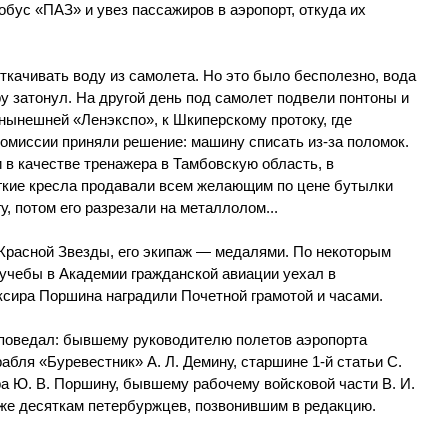
бус «ПАЗ» и увез пассажиров в аэропорт, откуда их
ткачивать воду из самолета. Но это было бесполезно, вода
ру затонул. На другой день под самолет подвели понтоны и
нынешней «Ленэкспо», к Шкиперскому протоку, где
комиссии приняли решение: машину списать из-за поломок.
 в качестве тренажера в Тамбовскую область, в
гкие кресла продавали всем желающим по цене бутылки
, потом его разрезали на металлолом...
Красной Звезды, его экипаж — медалями. По некоторым
учебы в Академии гражданской авиации уехал в
ксира Поршина наградили Почетной грамотой и часами.
е поведал: бывшему руководителю полетов аэропорта
абля «Буревестник» А. Л. Демину, старшине 1-й статьи С.
а Ю. В. Поршину, бывшему рабочему войсковой части В. И.
акже десяткам петербуржцев, позвонившим в редакцию.