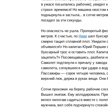
в ужасе посыпались рабочие), увидел 
страхе: врежемся! Но машина хвостом
поднырнула и застыла... в сотне метров
поседел за эти секунды.
Но опасность не ушла. Пропоротый фюз
метров. К счастью, по
Неве
шел буксир
смирно тащил сплавной плот. Увидели с
объявился!» Но капитан Юрий Поршин 
буксирный трос и оставить плот. Капит
зацепить?» Посовещавшись, разбили ко
Самолет подтянули к причалу у завода
самолета, согнувшееся при ударе о воду
Пассажиры — сорок четыре человека, с
верхний люк, держа в руках вещи. Они
Сотни прохожих на берегу, рабочие со
Вышел экипаж. Ему аплодировали. Прим
велел пилотам садиться вместе с поле
мужчина, вел себя подчеркнуто спокой