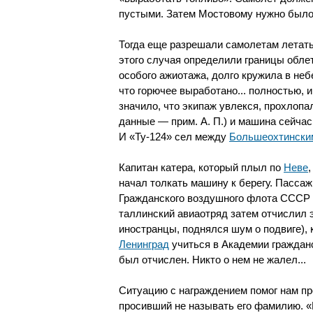
пустыми. Затем Мостовому нужно было
Тогда еще разрешали самолетам летать
этого случая определили границы облет
особого ажиотажа, долго кружила в не
что горючее выработано... полностью, 
значило, что экипаж увлекся, прохлоп
данные — прим. А. П.) и машина сейчас
И «Ту-124» сел между
Большеохтински
Капитан катера, который плыл по
Неве
начал толкать машину к берегу. Пассаж
Гражданского воздушного флота СССР с
таллинский авиаотряд затем отчислил э
иностранцы, поднялся шум о подвиге),
Ленинград
учиться в Академии гражданс
был отчислен. Никто о нем не жалел...
Ситуацию с награждением помог нам п
просивший не называть его фамилию. «