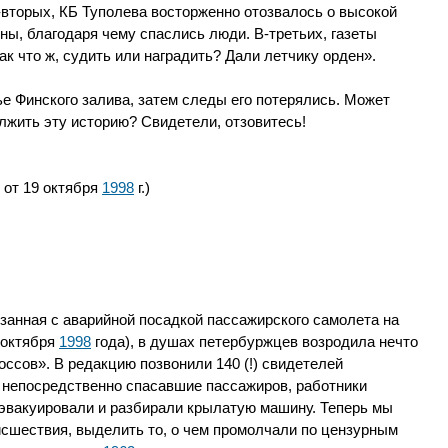
-вторых, КБ Туполева восторженно отозвалось о высокой
ны, благодаря чему спаслись люди. В-третьих, газеты
ак что ж, судить или наградить? Дали летчику орден».
тье Финского залива, затем следы его потерялись. Может
лжить эту историю? Свидетели, отзовитесь!
 от 19 октября
1998
г.)
язанная с аварийной посадкой пассажирского самолета на
 октября
1998
года), в душах петербуржцев возродила нечто
ссов». В редакцию позвонили 140 (!) свидетелей
, непосредственно спасавшие пассажиров, работники
 эвакуировали и разбирали крылатую машину. Теперь мы
сшествия, выделить то, о чем промолчали по цензурным