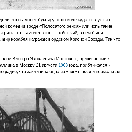
ели, что самолет буксируют по воде куда-то к устью
рной комедии вроде «Полосатого рейса» или испытание
ворить, что самолет этот — рейсовый, в нем были
андир корабля награжден орденом Красной Звезды. Так что
андой Виктора Яковлевича Мостового, приписанный к
аллина в Москву 21 августа
1963
года, приближался к
по радио, что заклинила одна из «ног» шасси и нормальная