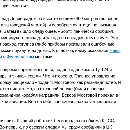
 приземляться.
 над Ленинградом на высоте не ниже 400 метров (но после
а за городской чертой), и серебристая птица, не вызывая
бе. Затем вышло следующее. «Борт» панически сообщил,
и минимум топлива для захода на посадку отсутствует. Это
ал расход топлива (либо приборы показывали ошибочные
 может рухнуть на дома... К счастью, внизу оказалась
Нева
.
м
и
Финляндским
мостами.
, вовремя сориентировался, подпер одно крыло Ту-124 и
иры и экипаж сошли. Что интересно, Главное управление
разу расценило «подвиг» Мостового как разгильдяйство. И
того пилота. Но, по странной логике (были спасены
 командира корабля наградили. Вскоре Мостовой приехал в
кой авиации. Вел он себя заносчиво, нахватал «двоек» и
рояснить бывший работник Ленинградского обкома КПСС,
Во-первых, по свежим следам мы сразу сообщили в ЦК