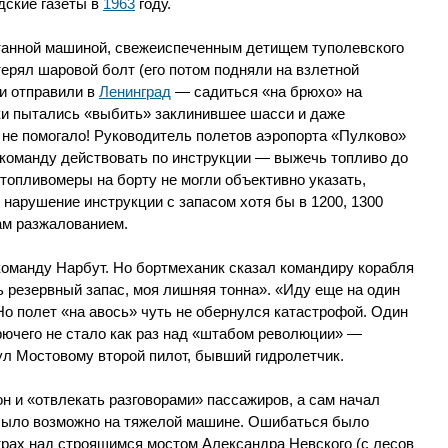
дские газеты в
1963
году.
отанной машиной, свежеиспеченным детищем туполевского
терял шаровой болт (его потом подняли на взлетной
и отправили в
Ленинград
— садиться «на брюхо» на
ики пытались «выбить» заклинившее шасси и даже
не помогало! Руководитель полетов аэропорта «Пулково»
у команду действовать по инструкции — выжечь топливо до
о топливомеры на борту не могли объективно указать,
в нарушение инструкции с запасом хотя бы в 1200, 1300
ам разжалованием.
оманду Нарбут. Но бортмеханик сказал командиру корабля
ь резервный запас, моя лишняя тонна». «Иду еще на один
Но полет «на авось» чуть не обернулся катастрофой. Один
орючего не стало как раз над «штабом революции» —
л Мостовому второй пилот, бывший гидролетчик.
н и «отвлекать разговорами» пассажиров, а сам начал
 было возможно на тяжелой машине. Ошибаться было
трах над строящимся мостом Александра Невского (с лесов