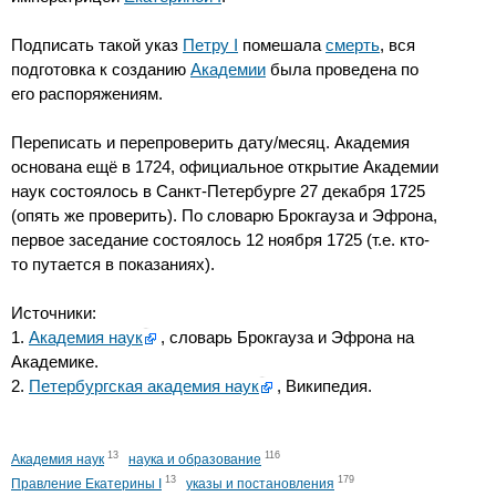
Подписать такой указ
Петру I
помешала
смерть
, вся
подготовка к созданию
Академии
была проведена по
его распоряжениям.
Переписать и перепроверить дату/месяц. Академия
основана ещё в 1724, официальное открытие Академии
наук состоялось в Санкт-Петербурге 27 декабря 1725
(опять же проверить). По словарю Брокгауза и Эфрона,
первое заседание состоялось 12 ноября 1725 (т.е. кто-
то путается в показаниях).
Источники:
1.
Академия наук
, словарь Брокгауза и Эфрона на
Академике.
2.
Петербургская академия наук
, Википедия.
13
116
Академия наук
наука и образование
13
179
Правление Екатерины I
указы и постановления