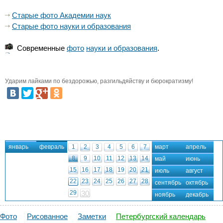
Старые фото Академии наук
Старые фото науки и образования
Современные
фото
науки и образования
.
Ударим лайками по бездорожью, разгильдяйству и бюрократизму!
январь
февраль
1
2
3
4
5
6
7
март
апрель
8
9
10
11
12
13
14
май
июнь
15
16
17
18
19
20
21
июль
август
22
23
24
25
26
27
28
сентябрь
октябрь
29
30
ноябрь
декабрь
Фото
Рисованное
Заметки
Петербургский календарь