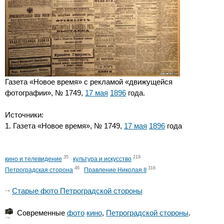
Газета «Новое время» с рекламой «движущейся
фотографии», № 1749,
17 мая
1896
года.
Источники:
1. Газета «Новое время», № 1749,
17 мая
1896
года
35
219
кино и телевидение
культура и искусство
46
316
Петроградская сторона
Правление Николая II
Старые фото Петроградской стороны
Современные
фото
кино
,
Петроградской стороны
.