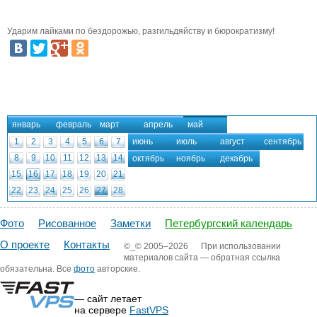
Ударим лайками по бездорожью, разгильдяйству и бюрократизму!
январь
февраль
март
апрель
май
1
2
3
4
5
6
7
июнь
июль
август
сентябрь
8
9
10
11
12
13
14
октябрь
ноябрь
декабрь
15
16
17
18
19
20
21
22
23
24
25
26
27
28
29
30
31
Фото
Рисованное
Заметки
Петербургский календарь
О проекте
Контакты
©_©
2005–2026
При использовании
материалов сайта — обратная ссылка
обязательна. Все
фото
авторские.
— сайт летает
на сервере
FastVPS