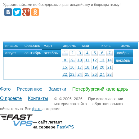
Ударим лайками по бездорожью, разгильдяйству и бюрократизму!
январь
февраль
март
апрель
май
июнь
июль
август
сентябрь
октябрь
1
2
3
4
5
6
7
ноябрь
8
9
10
11
12
13
14
декабрь
15
16
17
18
19
20
21
22
23
24
25
26
27
28
29
30
31
Фото
Рисованное
Заметки
Петербургский календарь
О проекте
Контакты
©_©
2005–2026
При использовании
материалов сайта — обратная ссылка
обязательна. Все
фото
авторские.
— сайт летает
на сервере
FastVPS