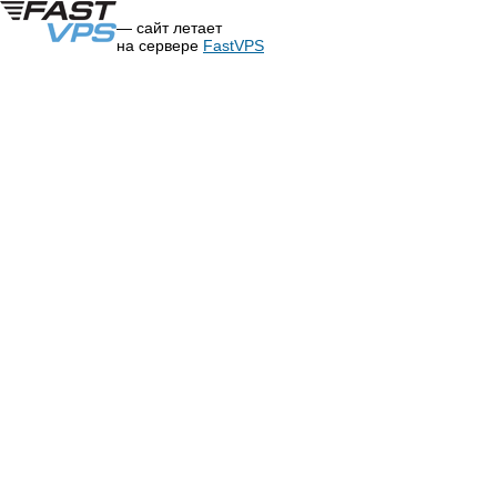
— сайт летает
на сервере
FastVPS