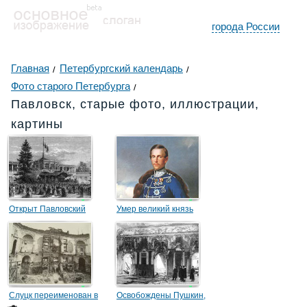
города России
Главная
Петербургский календарь
Фото старого Петербурга
Павловск, старые фото, иллюстрации,
картины
Открыт Павловский
Умер великий князь
музыкальный вокзал
Константин Николаевич
Романов
Слуцк переименован в
Освобождены Пушкин,