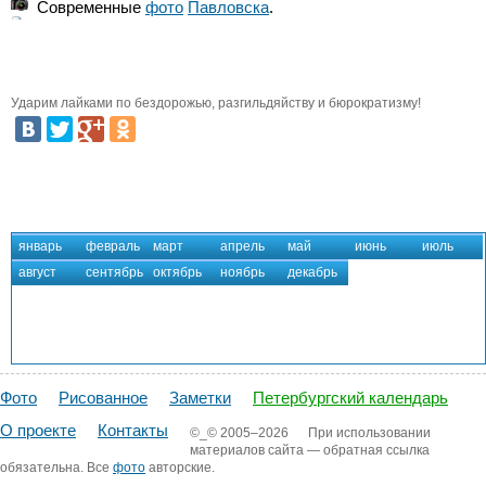
Павловск
Современные
фото
Павловск
Павловска
.
Ударим лайками по бездорожью, разгильдяйству и бюрократизму!
январь
февраль
март
апрель
май
июнь
июль
август
сентябрь
октябрь
ноябрь
декабрь
Фото
Рисованное
Заметки
Петербургский календарь
О проекте
Контакты
©_©
2005–2026
При использовании
материалов сайта — обратная ссылка
обязательна. Все
фото
авторские.