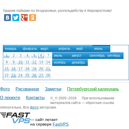
Ударим лайками по бездорожью, разгильдяйству и бюрократизму!
январь
февраль
март
апрель
май
июнь
1
2
3
4
5
6
7
июль
август
сентябрь
октябрь
8
9
10
11
12
13
14
ноябрь
декабрь
15
16
17
18
19
20
21
22
23
24
25
26
27
28
29
30
Фото
Рисованное
Заметки
Петербургский календарь
О проекте
Контакты
©_©
2005–2026
При использовании
материалов сайта — обратная ссылка
обязательна. Все
фото
авторские.
— сайт летает
на сервере
FastVPS