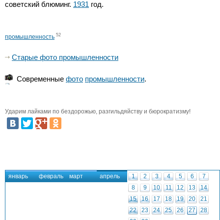
советский блюминг.
1931
год.
52
промышленность
Старые фото промышленности
Современные
фото
промышленности
.
Ударим лайками по бездорожью, разгильдяйству и бюрократизму!
январь
февраль
март
апрель
1
2
3
4
5
6
7
8
9
10
11
12
13
14
15
16
17
18
19
20
21
22
23
24
25
26
27
28