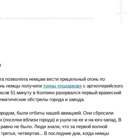
р
та позволяла немцам вести прицельный огонь по
день немцы получили
тонны «подарков»
с артиллерийского
 часов 51 минуту в Колпино разорвался первый вражеский
ематические обстрелы города и завода.
ородом, были отбиты нашей авиацией. Они сбросили
(поселки вблизи города) и ушли на юг и на юго-запад. В
 равно не было. Люди знали, что за первой волной
третья, четвертая... В последние дни, когда немцы