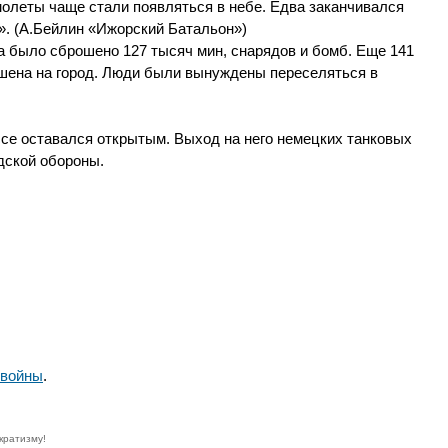
молеты чаще стали появляться в небе. Едва заканчивался
». (А.Бейлин «Ижорский Батальон»)
а было сброшено 127 тысяч мин, снарядов и бомб. Еще 141
шена на город. Люди были вынуждены переселяться в
се оставался открытым. Выход на него немецких танковых
дской обороны.
 войны
.
кратизму!