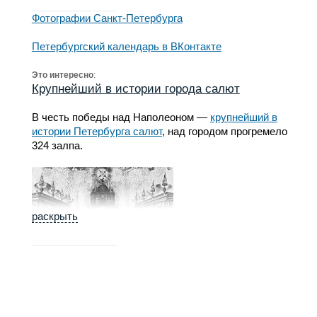
Фотографии Санкт-Петербурга
Петербургский календарь в ВКонтакте
Это интересно
:
Крупнейший в истории города салют
В честь победы над Наполеоном —
крупнейший в
истории Петербурга салют
, над городом прогремело
324 залпа.
раскрыть
Неизвестный гравёр (Россия). «Фейерверк». Гравюра
резцом на меди. Середина 18 века. Это другой салют,
на пол века раньше.