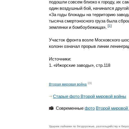
подошли совсем близко к городу, их са
один воздушный бой, начинался другой
«За годы блокады на территорию завод
тысяча смертоносного груза была сбро
[
1
]
землянки и бомбоубежища».
Участок фронта возле Московского шос
колонн означал прорыв линии ленингра
Источники:
1. «Ижорские заводы», стр.118
131
Вторая мировая война
Старые фото Второй мировой войны
Современные
фото
Второй мировой
Ударим лайками по бездорожью, разгильдяйству и бюро