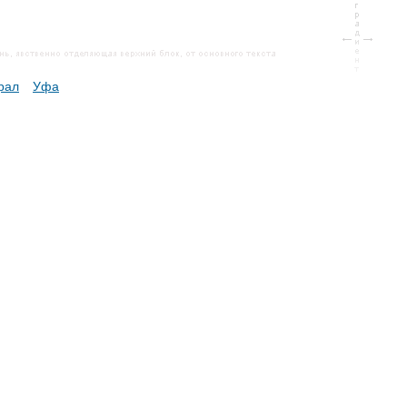
рал
Уфа