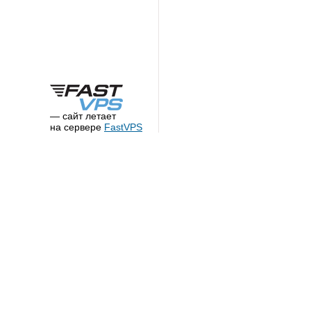
— сайт летает
на сервере
FastVPS