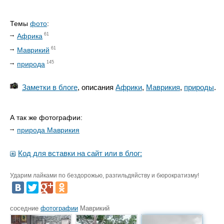
Темы
фото
:
61
Африка
61
Маврикий
145
природа
Заметки в блоге
, описания
Африки
,
Маврикия
,
природы
.
А так же фотографии:
природа Маврикия
Код для вставки на сайт или в блог:
Ударим лайками по бездорожью, разгильдяйству и бюрократизму!
соседние
фотографии
Маврикий