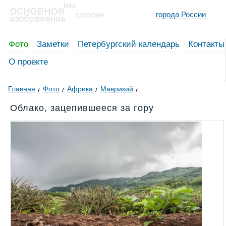
города России
Фото
Заметки
Петербургский календарь
Контакты
О проекте
Главная
Фото
Африка
Маврикий
Облако, зацепившееся за гору