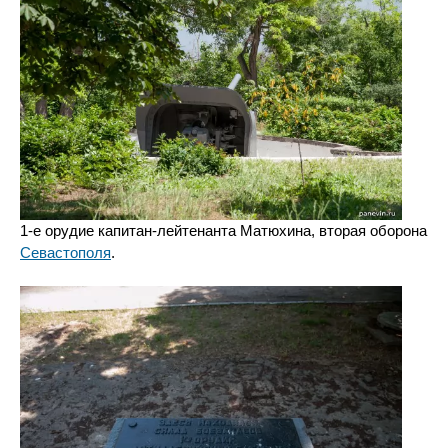
1-е орудие капитан-лейтенанта Матюхина, вторая оборона
Севастополя
.