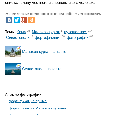
снискал славу честного и справедливого человека.
Ударим лайками по бездорожью, разгильдяйству и бюрократизму!
Темы:
Крым
35
Малахов курган
1
путешествия
317
Севастополь
15
фортификация
38
фотографии
485
Малахов курган на карте
Севастополь на карте
А так же фотографии:
фортификация Крыма
фортификация Малахова кургана