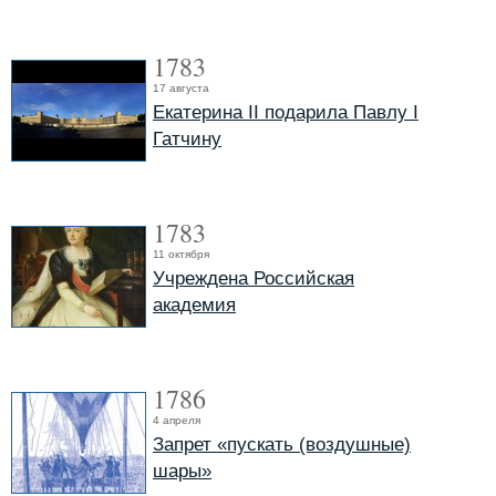
1783
17 августа
Екатерина II подарила Павлу I
Гатчину
1783
11 октября
Учреждена Российская
академия
1786
4 апреля
Запрет «пускать (воздушные)
шары»