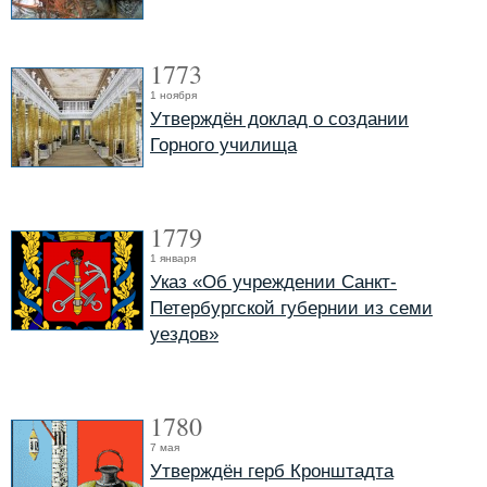
1773
1 ноября
Утверждён доклад о создании
Горного училища
1779
1 января
Указ «Об учреждении Санкт-
Петербургской губернии из семи
уездов»
1780
7 мая
Утверждён герб Кронштадта