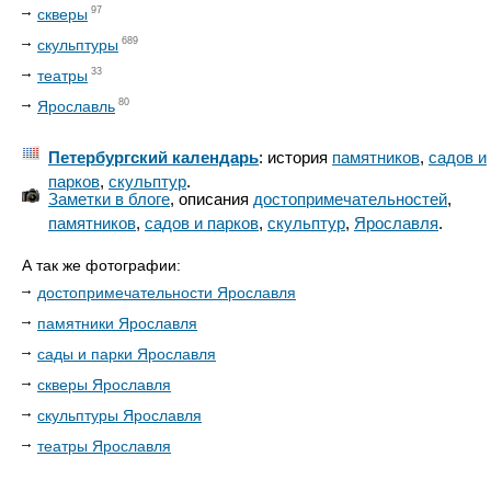
97
скверы
689
скульптуры
33
театры
80
Ярославль
Петербургский календарь
: история
памятников
,
садов и
парков
,
скульптур
.
Заметки в блоге
, описания
достопримечательностей
,
памятников
,
садов и парков
,
скульптур
,
Ярославля
.
А так же фотографии:
достопримечательности Ярославля
памятники Ярославля
сады и парки Ярославля
скверы Ярославля
скульптуры Ярославля
театры Ярославля