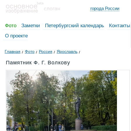
города России
Фото
Заметки
Петербургский календарь
Контакты
О проекте
Главная
Фото
Россия
Ярославль
Памятник Ф. Г. Волкову