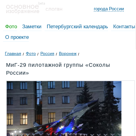
города России
Фото
Заметки
Петербургский календарь
Контакты
О проекте
Главная
Фото
Россия
Воронеж
МиГ-29 пилотажной группы «Соколы
России»