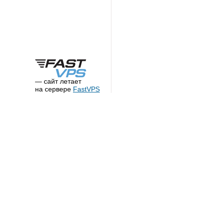
— сайт летает
на сервере
FastVPS