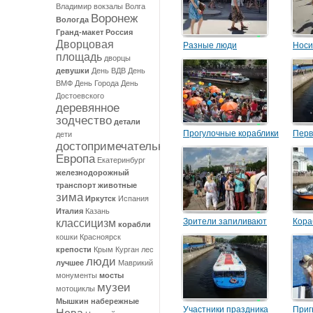
Владимир
вокзалы
Волга
Воронеж
Вологда
Гранд-макет Россия
Дворцовая
Разные люди
Носи
площадь
дворцы
девушки
День ВДВ
День
ВМФ
День Города
День
Достоевского
деревянное
зодчество
детали
Прогулочные кораблики
Перв
дети
достопримечательности
на Крюковом канале
кора
Европа
Екатеринбург
железнодорожный
транспорт
животные
зима
Иркутск
Испания
Италия
Казань
Зрители запиливают
Кора
классицизм
корабли
селфи
анса
кошки
Красноярск
крепости
Крым
Курган
лес
Морс
люди
лучшее
Маврикий
монументы
мосты
музеи
мотоциклы
Мышкин
набережные
Участники праздника
Приг