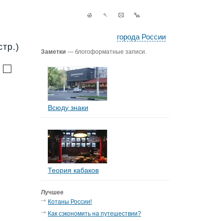
города России
тр.)
Заметки
— блогоформатные записи.
Всюду знаки
Теория кабаков
Лучшее
Котаны России!
Как сэкономить на путешествии?