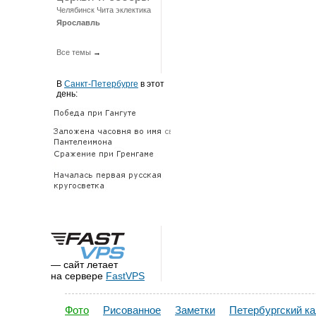
Челябинск
Чита
эклектика
Ярославль
Все темы
→
В
Санкт-Петербурге
в этот
день:
— сайт летает
на сервере
FastVPS
Фото
Рисованное
Заметки
Петербургский к