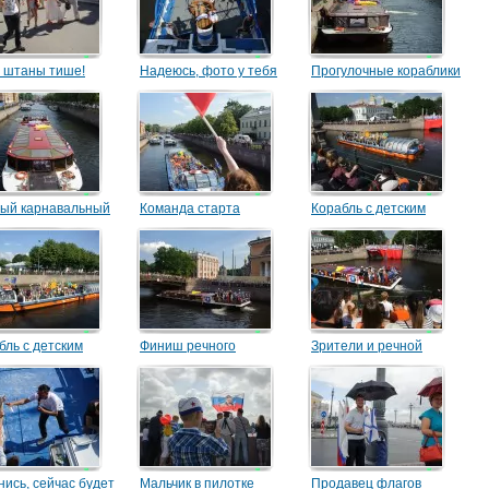
 штаны тише!
Надеюсь, фото у тебя
Прогулочные кораблики
получится!
перед карнавалом
ый карнавальный
Команда старта
Корабль с детским
бль
ансамблем
бль с детским
Финиш речного
Зрители и речной
мблем у Николы
карнавала
карнавал
кого
нись, сейчас будет
Мальчик в пилотке
Продавец флагов