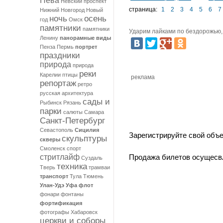
Нева
Невский проспект
мост
страница:
1
2
3
4
5
6
7
Нижний Новгород
Новый
ночь
осень
год
Омск
памятники
памятники
Ударим лайками по бездорожью, 
Ленину
панорамные виды
Пенза
Пермь
портрет
праздники
природа
природа
реки
Карелии
птицы
реклама
репортаж
ретро
русская архитектура
сады и
Рыбинск
Рязань
парки
салюты
Самара
Санкт-Петербург
Севастополь
Сицилия
Зарегистрируйте свой объ
скульптуры
скверы
Смоленск
спорт
стритлайф
Продажа билетов осущесв
Суздаль
техника
Тверь
трамваи
транспорт
Тула
Тюмень
Улан-Удэ
Уфа
флот
фонари
фонтаны
фортификация
фотографы
Хабаровск
церкви и соборы