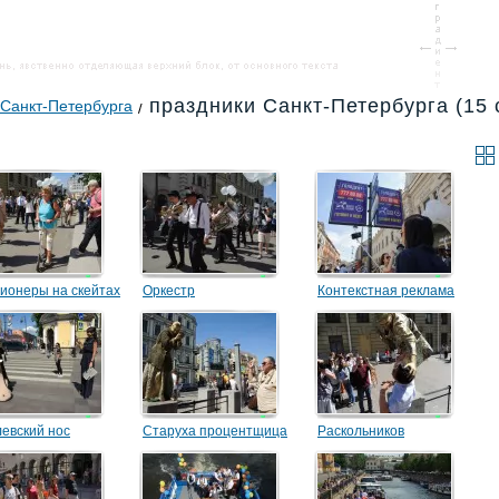
праздники Санкт-Петербурга (15 с
 Санкт-Петербурга
ионеры на скейтах
Оркестр
Контекстная реклама
левский нос
Старуха процентщица
Раскольников