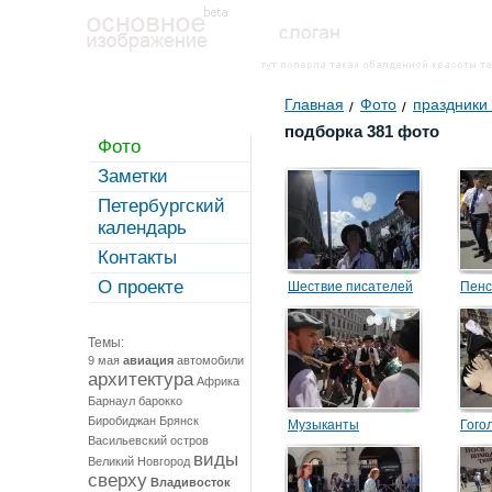
Главная
Фото
праздники
подборка 381 фото
Фото
Заметки
Петербургский
календарь
Контакты
О проекте
Шествие писателей
Пенс
Темы:
9 мая
авиация
автомобили
архитектура
Африка
Барнаул
барокко
Биробиджан
Брянск
Музыканты
Гого
Васильевский остров
виды
Великий Новгород
сверху
Владивосток