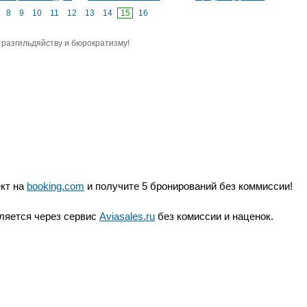
!
8
9
10
11
12
13
14
15
16
разгильдяйству и бюрократизму!
ект на
booking.com
и получите 5 бронирований без коммиссии!
ляется через сервис
Aviasales.ru
без комиссии и наценок.