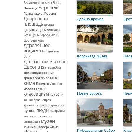
Владимир
вокзалы
Волга
Воронеж
Вологда
Гранд-макет Россия
Дворцовая
Долина Храмов
Орат
площадь
дворцы
девушки
День ВДВ
День
ВМФ
День Города
День
Достоевского
деревянное
зодчество
детали
Колоннада Музея
Пала
дети
достопримечательности
Археологии
Европа
Екатеринбург
железнодорожный
транспорт
животные
зима
Иркутск
Испания
Италия
Казань
Новые Ворота
Памя
классицизм
корабли
кошки
Красноярск
крепости
Крым
Курган
лес
люди
лучшее
Маврикий
монументы
мосты
музеи
мотоциклы
Мышкин
набережные
Кафедральный Собор
Клас