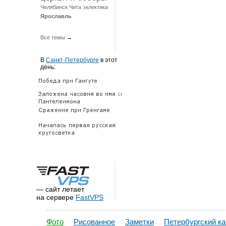
Челябинск
Чита
эклектика
Ярославль
Все темы
→
В
Санкт-Петербурге
в этот
день:
— сайт летает
на сервере
FastVPS
Фото
Рисованное
Заметки
Петербургский к