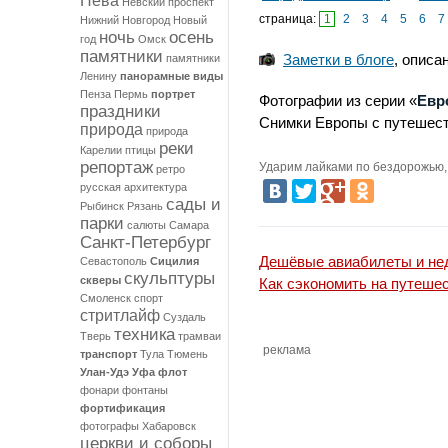
Нева
Невский проспект
Палермо
страница:
1
2
3
4
5
6
7
Нижний Новгород
Новый
ночь
осень
год
Омск
памятники
Заметки в блоге
, описа
памятники
Ленину
панорамные виды
Пенза
Пермь
портрет
Фотографии из серии «
Евр
праздники
Снимки Европы с путешест
природа
природа
реки
Карелии
птицы
репортаж
Ударим лайками по бездорожью, 
ретро
русская архитектура
сады и
Рыбинск
Рязань
парки
салюты
Самара
Санкт-Петербург
Дешёвые авиабилеты и нед
Севастополь
Сицилия
скульптуры
скверы
Как сэкономить на путеше
Смоленск
спорт
стритлайф
Суздаль
техника
Тверь
трамваи
реклама
транспорт
Тула
Тюмень
Улан-Удэ
Уфа
флот
фонари
фонтаны
фортификация
фотографы
Хабаровск
церкви и соборы