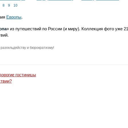
Палермо
8
9
10
ния
Европы
.
опа
» из путешествий по России (и миру). Коллекция фото уже 21
вий.
разгильдяйству и бюрократизму!
орогие гостиницы
ствии?