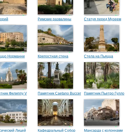
орий
Римские развалины
Статуя перед Музеем
возле Оратория
Археологии
Фалариса
ццо Норманни
Крепостная стена
Стела на Пьяцца
Индепенденца
тник Филиппу V
Памятник Caetano Buccer
Памятник Пьетро Гулло
сический Лицей
Кафедральный Собор
Мансарда с колоннами