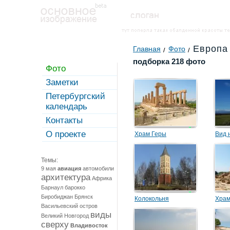
Европа
Главная
Фото
подборка 218 фото
Фото
Заметки
Петербургский
календарь
Контакты
О проекте
Храм Геры
Вид 
Темы:
9 мая
авиация
автомобили
архитектура
Африка
Барнаул
барокко
Биробиджан
Брянск
Колокольня
Храм
Васильевский остров
виды
Великий Новгород
сверху
Владивосток