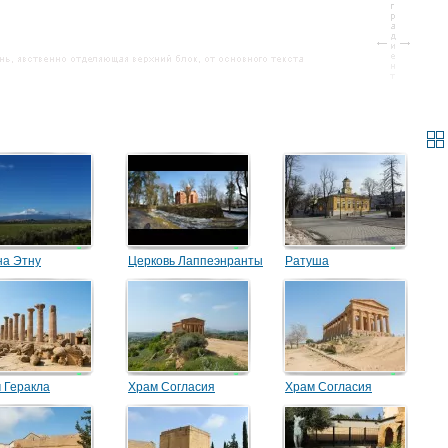
на Этну
Церковь Лаппеэнранты
Ратуша
 Геракла
Храм Согласия
Храм Согласия
(Гармонии)