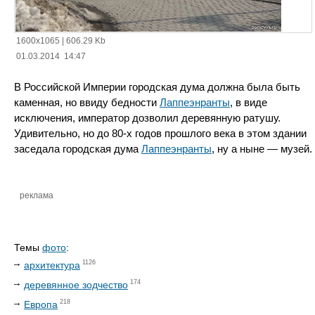
1600x1065
|
606.29 Kb
01.03.2014 14:47
В Российской Империи городская дума должна была быть
каменная, но ввиду бедности
Лаппеэнранты
, в виде
исключения, император дозволил деревянную ратушу.
Удивительно, но до 80-х годов прошлого века в этом здании
заседала городская дума
Лаппеэнранты
, ну а ныне — музей.
реклама
Темы
фото
:
1126
архитектура
174
деревянное зодчество
218
Европа