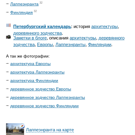
32
Лаппеэнранта
32
Финляндия
Петербургский календарь
: история
архитектуры
,
деревянного зодчества
.
Заметки в блоге
, описания
архитектуры
,
деревянного
зодчества
,
Европы
,
Лаппеэнранты
,
Финляндии
.
А так же фотографии:
архитектура Европы
архитектура Лаппеэнранты
архитектура Финляндии
деревянное зодчество Европы
деревянное зодчество Лаппеэнранты
деревянное зодчество Финляндии
Лаппеэнранта на карте