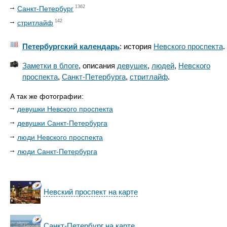
1362
Санкт-Петербург
142
стритлайф
Петербургский календарь
: история
Невского проспекта
.
Заметки в блоге
, описания
девушек
,
людей
,
Невского
проспекта
,
Санкт-Петербурга
,
стритлайф
.
А так же фотографии:
девушки Невского проспекта
девушки Санкт-Петербурга
люди Невского проспекта
люди Санкт-Петербурга
Невский проспект на карте
Санкт-Петербург на карте