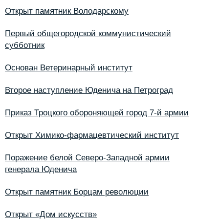
Открыт памятник Володарскому
Первый общегородской коммунистический
субботник
Основан Ветеринарный институт
Второе наступление Юденича на Петроград
Приказ Троцкого обороняющей город 7-й армии
Открыт Химико-фармацевтический институт
Поражение белой Северо-Западной армии
генерала Юденича
Открыт памятник Борцам революции
Открыт «Дом искусств»