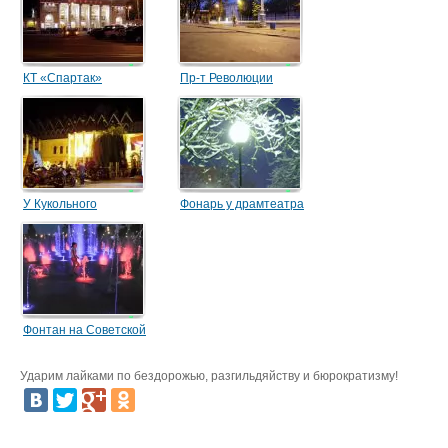
КТ «Спартак»
Пр-т Революции
У Кукольного
Фонарь у драмтеатра
Фонтан на Советской
площади
Ударим лайками по бездорожью, разгильдяйству и бюрократизму!