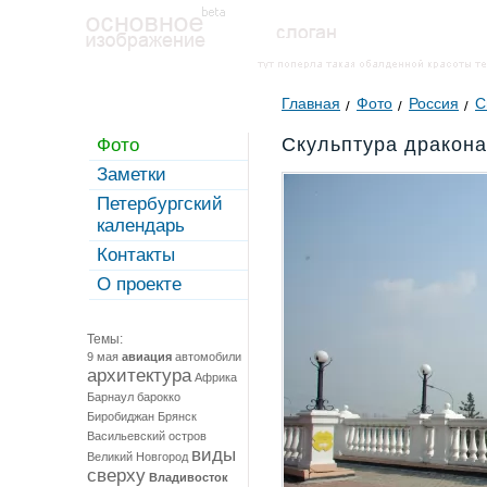
Главная
Фото
Россия
С
Скульптура дракона
Фото
Заметки
Петербургский
календарь
Контакты
О проекте
Темы:
9 мая
авиация
автомобили
архитектура
Африка
Барнаул
барокко
Биробиджан
Брянск
Васильевский остров
виды
Великий Новгород
сверху
Владивосток