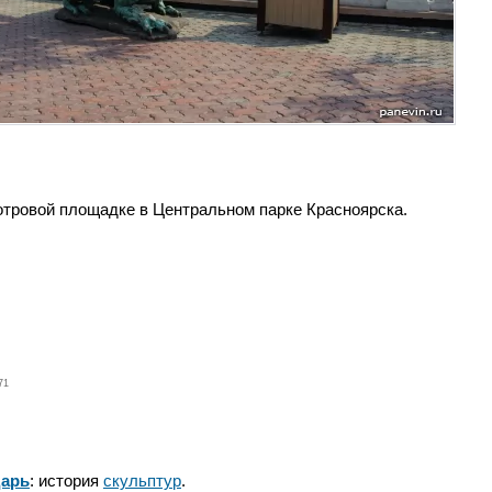
отровой площадке в Центральном парке Красноярска.
71
дарь
: история
скульптур
.