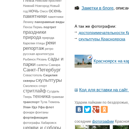
Нева
Невский проспект
Нижний Новгород
Новый
Заметки в блоге
, описа
ночь
осень
год
Омск
памятники
памятники
Ленину
панорамные виды
А так же фотографии:
Пенза
Пермь
портрет
праздники
достопримечательности К
природа
природа
скульптуры Красноярска
реки
Карелии
птицы
репортаж
ретро
русская архитектура
сады и
Рыбинск
Рязань
Красноярск на ка
парки
салюты
Самара
Санкт-Петербург
Севастополь
Сицилия
скульптуры
скверы
Смоленск
спорт
Код для вставки на сайт 
стритлайф
Суздаль
техника
Тверь
трамваи
транспорт
Тула
Тюмень
Ударим лайками по бездорожью, 
Улан-Удэ
Уфа
флот
фонари
фонтаны
фортификация
соседние
фотографии
Красноя
фотографы
Хабаровск
церкви и соборы