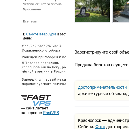
Челябинск
Чита
эклектика
Ярославль
Все темы
→
В
Санкт-Петербурге
в этот
день:
Зарегистрируйте свой объ
Продажа билетов осущесв
достопримечательности
Д
архитектурные объекты, 
— сайт летает
на сервере
FastVPS
Красноярск — админист
Сибири.
Фото
достоприме