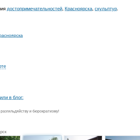
ния
достопримечательностей
,
Красноярска
,
скульптур
.
расноярска
рте
или в блог:
разгильдяйству и бюрократизму!
рск