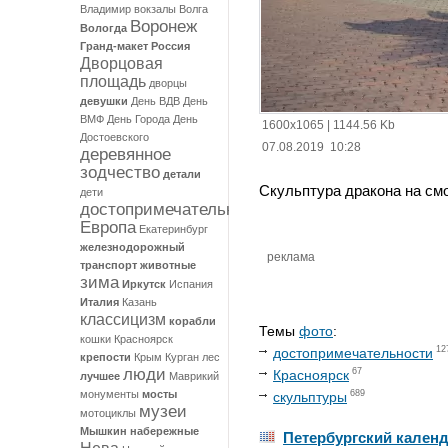
Владимир
вокзалы
Волга
Воронеж
Вологда
Гранд-макет Россия
Дворцовая
площадь
дворцы
девушки
День ВДВ
День
ВМФ
День Города
День
1600x1065
|
1144.56 Kb
Достоевского
07.08.2019 10:28
деревянное
зодчество
детали
Скульптура дракона на см
дети
достопримечательности
Европа
Екатеринбург
железнодорожный
реклама
транспорт
животные
зима
Иркутск
Испания
Италия
Казань
классицизм
корабли
Темы
фото
:
кошки
Красноярск
12
достопримечательности
крепости
Крым
Курган
лес
люди
67
Красноярск
лучшее
Маврикий
монументы
мосты
689
скульптуры
музеи
мотоциклы
Мышкин
набережные
Петербургский кален