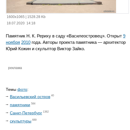
1600x1065
|
1528.28 Kb
18.07.2020 14:18
Памятник Н. К. Рериху в саду «Василеостровец». Открыт
9
ноября
2010
года. Авторы проекта памятника — архитектор
Юрий Кожин и скульптор Виктор Зайко.
реклама
Темы
фото
:
40
Васильевский остров
584
памятники
1362
Санкт-Петербург
689
скульптуры