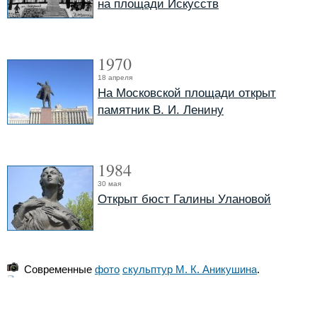
на площади Искусств
1970
18 апреля
На Московской площади открыт
памятник В. И. Ленину
1984
30 мая
Открыт бюст Галины Улановой
Современные
фото
скульптур М. К. Аникушина
.