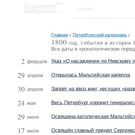
Главная
Петербургский календарь
1800
год, события в истории 
Все даты в хронологическом поряд
2
Указ «О насаждении по Невскому пр
февраля
29
Открылась Мальтийская капелла
апреля
30
Запрет на ввоз книг, несущих «раз
апреля
24
Весь Петербург хоронит генерали
мая
29
Освящена католическая Мальтийск
июня
17
Освящён главный предел Сергиевс
июля