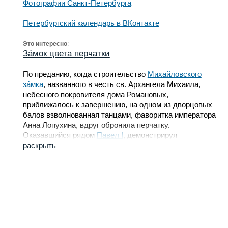
Фотографии Санкт-Петербурга
Петербургский календарь в ВКонтакте
Это интересно
:
За́мок цвета перчатки
По преданию, когда строительство
Михайловского
за́мка
, названного в честь св. Архангела Михаила,
небесного покровителя дома Романовых,
приближалось к завершению, на одном из дворцовых
балов взволнованная танцами, фаворитка императора
Анна Лопухина, вдруг обронила перчатку.
Оказавшийся рядом
Павел I
, демонстрируя
рыцарскую любезность, первым из присутствующих
раскрыть
мужчин поднял ее, и собирался, было вернуть
владелице, но вдруг обратил внимание на странный,
необычный, жёлто-оранжевый цвет перчатки. На
мгновение задумавшись, император тут же отправил
ее архитектору
Бренне
в качестве образца для
составления цвета дворца.