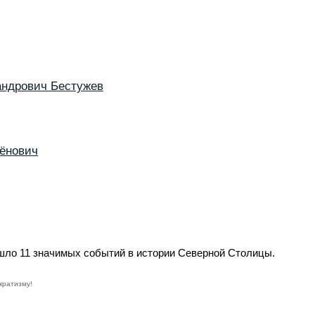
андрович Бестужев
ёнович
ошло 11 значимых событий в истории Северной Столицы.
кратизму!