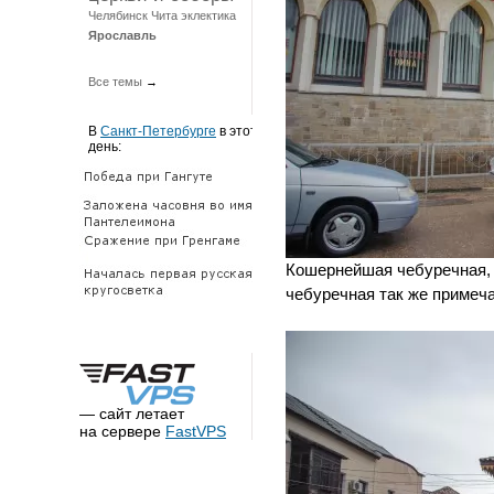
Челябинск
Чита
эклектика
Ярославль
Все темы
→
В
Санкт-Петербурге
в этот
день:
Кошернейшая чебуречная, 
чебуречная так же примеч
— сайт летает
на сервере
FastVPS