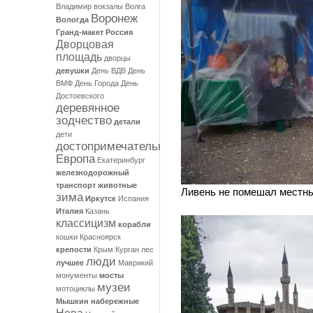
Владимир
вокзалы
Волга
Воронеж
Вологда
Гранд-макет Россия
Дворцовая
площадь
дворцы
девушки
День ВДВ
День
ВМФ
День Города
День
Достоевского
деревянное
зодчество
детали
дети
достопримечательности
Европа
Екатеринбург
железнодорожный
транспорт
животные
Ливень не помешал местны
зима
Иркутск
Испания
Италия
Казань
классицизм
корабли
кошки
Красноярск
крепости
Крым
Курган
лес
люди
лучшее
Маврикий
монументы
мосты
музеи
мотоциклы
Мышкин
набережные