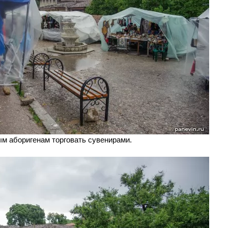
м аборигенам торговать сувенирами.