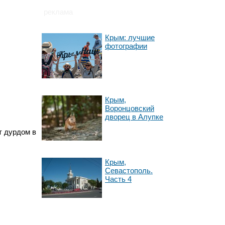
реклама
Крым: лучшие
фотографии
Крым,
Воронцовский
дворец в Алупке
т дурдом в
Крым,
Севастополь.
Часть 4