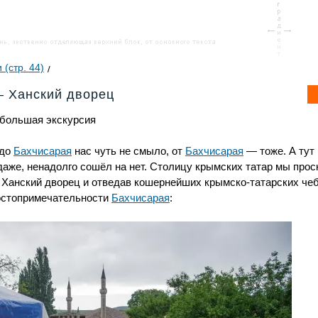
 (стр. 44)
— Ханский дворец
ебольшая экскурсия
до
Бахчисарая
нас чуть не смыло, от
Бахчисарая
— тоже. А тут
 даже, ненадолго сошёл на нет. Столицу крымских татар мы про
в Ханский дворец и отведав кошернейших крымско-татарских чеб
остопримечательности
Бахчисарая
: