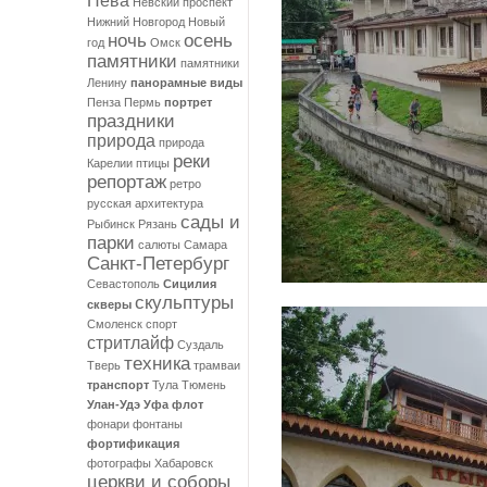
Нева
Невский проспект
Нижний Новгород
Новый
ночь
осень
год
Омск
памятники
памятники
Ленину
панорамные виды
Пенза
Пермь
портрет
праздники
природа
природа
реки
Карелии
птицы
репортаж
ретро
русская архитектура
сады и
Рыбинск
Рязань
парки
салюты
Самара
Санкт-Петербург
Севастополь
Сицилия
скульптуры
скверы
Смоленск
спорт
стритлайф
Суздаль
техника
Тверь
трамваи
транспорт
Тула
Тюмень
Улан-Удэ
Уфа
флот
фонари
фонтаны
фортификация
фотографы
Хабаровск
церкви и соборы