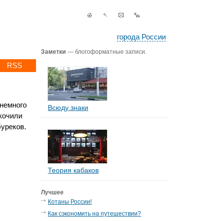
города России
Заметки
— блогоформатные записи.
RSS
 немного
Всюду знаки
скочили
уреков.
Теория кабаков
Лучшее
Котаны России!
Как сэкономить на путешествии?