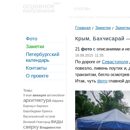
Главная
Заметки
Заметки
Крым, Бахчисарай 
Фото
Заметки
21
фото
с описаниями и н
Петербургский
16.08.2015 11:35
календарь
По дороге от
Севастополя
Контакты
повезло, ливень поутих и,
транзитом, бегло осмотре
О проекте
Итак, чуть
фото
главной д
Темы:
9 мая
авиация
автомобили
архитектура
Африка
Барнаул
барокко
Биробиджан
Брянск
Васильевский остров
виды
Великий Новгород
сверху
Владивосток