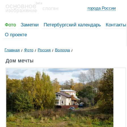
города России
Фото
Заметки
Петербургский календарь
Контакты
О проекте
Главная
Фото
Россия
Вологда
Дом мечты