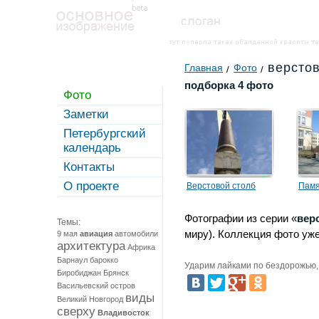
версто
Главная
Фото
подборка 4 фото
Фото
Заметки
Петербургский
календарь
Контакты
О проекте
Верстовой столб
Памя
«Вер
Фотографии из серии «
вер
Кали
Темы:
миру). Коллекция фото уже
Пете
9 мая
авиация
автомобили
архитектура
Африка
Барнаул
барокко
Ударим лайками по бездорожью, 
Биробиджан
Брянск
Васильевский остров
виды
Великий Новгород
сверху
Владивосток