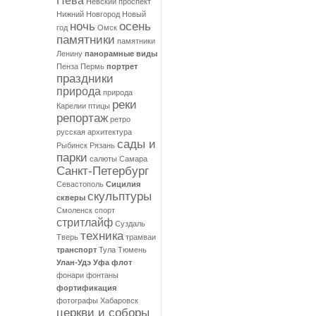
Нева
Невский проспект
Нижний Новгород
Новый
ночь
осень
год
Омск
памятники
памятники
Ленину
панорамные виды
Пенза
Пермь
портрет
праздники
природа
природа
реки
Карелии
птицы
репортаж
ретро
русская архитектура
сады и
Рыбинск
Рязань
парки
салюты
Самара
Санкт-Петербург
Севастополь
Сицилия
скульптуры
скверы
Смоленск
спорт
стритлайф
Суздаль
техника
Тверь
трамваи
транспорт
Тула
Тюмень
Улан-Удэ
Уфа
флот
фонари
фонтаны
фортификация
фотографы
Хабаровск
церкви и соборы