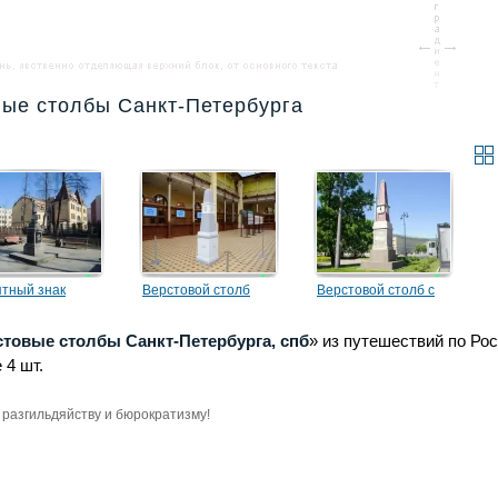
вые столбы Санкт-Петербурга
тный знак
Верстовой столб
Верстовой столб с
стовой столб:
«Нулевая верста»
гномоном
стовые столбы Санкт-Петербурга, спб
нинград — Санкт-
» из путешествий по Рос
 4 шт.
рбург»
разгильдяйству и бюрократизму!