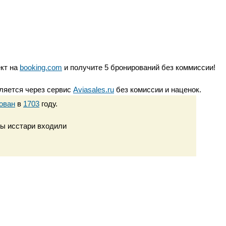
ект на
booking.com
и получите 5 бронирований без коммиссии!
ляется через сервис
Aviasales.ru
без комиссии и наценок.
ован
в
1703
году.
ты исстари входили