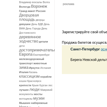
Владимир
вокзалы
Волга
реклама
Воронеж
Вологда
Гранд-макет Россия
Дворцовая
площадь
дворцы
девушки
День ВДВ
День
ВМФ
День Города
День
Зарегистрируйте свой объ
Достоевского
деревянное
зодчество
детали
Продажа билетов осущесв
дети
Санкт-Петербург
осн
достопримечательности
Европа
Екатеринбург
железнодорожный
Берега Невской дель
транспорт
животные
зима
Иркутск
Испания
Италия
Казань
классицизм
корабли
кошки
Красноярск
крепости
Крым
Курган
лес
люди
лучшее
Маврикий
монументы
мосты
музеи
мотоциклы
Мышкин
набережные