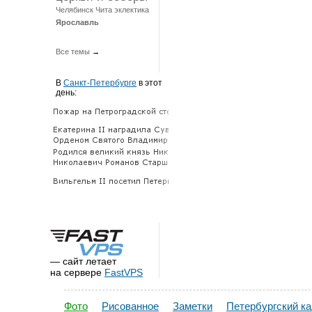
Челябинск
Чита
эклектика
Ярославль
Все темы
→
В
Санкт-Петербурге
в этот
день:
— сайт летает
на сервере
FastVPS
Фото
Рисованное
Заметки
Петербургский к