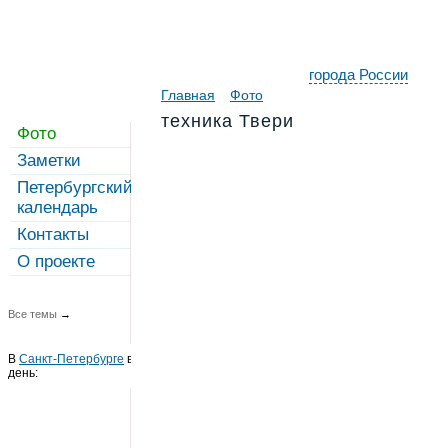
города России
Главная
Фото
техника Твери
Фото
Заметки
Петербургский
календарь
Контакты
О проекте
Все темы
→
В
Санкт-Петербурге
в этот
день: