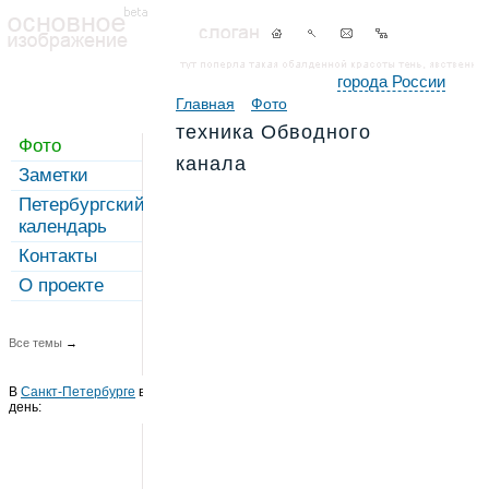
города России
Главная
Фото
техника Обводного
Фото
канала
Заметки
Петербургский
календарь
Контакты
О проекте
Все темы
→
В
Санкт-Петербурге
в этот
день: