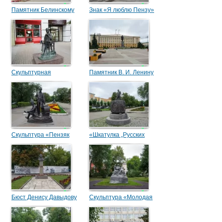
Памятник Белинскому
Знак «Я люблю Пензу»
Скульптурная
Памятник В. И. Ленину
композиция «Последний
штрих»
Скульптура «Пензяк
«Шкатулка „Русских
толстопятый»
народных пословиц“»
Бюст Денису Давыдову
Скульптура «Молодая
семья»