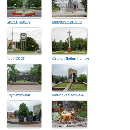
Бюст Пушкину
Монумент «Слава
Советской Конституции»
Герб СССР
Стела «Добрый ангел
мира»
Скульптурная
Мемориал воинам-
композиция «Во славу
афганцам
русского оружия»