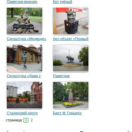
Памятник воинам-
Кот учёный
пензенцам, погибшим на
Северном Кавказе
Скульптура «Медведи»
Арт-объект «Первый
кошачий банк»
Скульптура «Дама с
Памятник
собачкой»
первопоселенцу
Сталинский центр
Бюст М. Горького
страница:
1
2