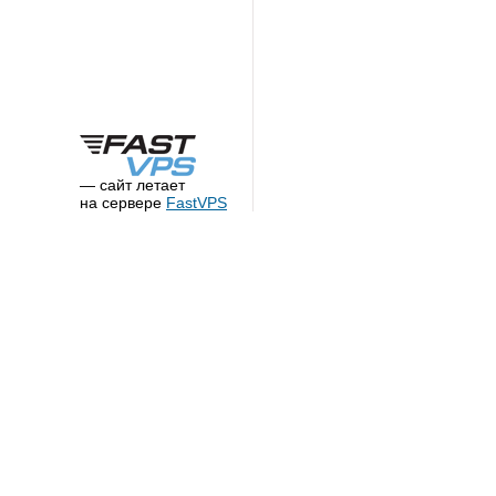
— сайт летает
на сервере
FastVPS