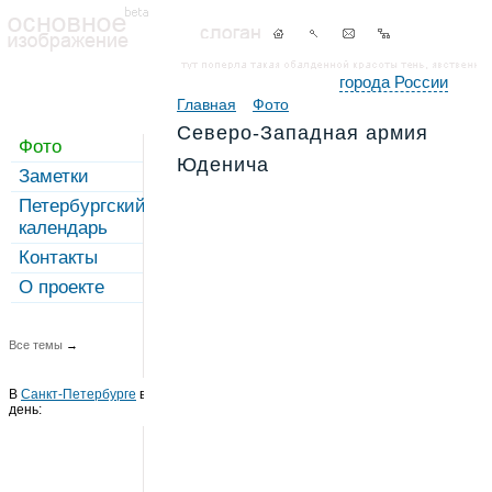
города России
Главная
Фото
Северо-Западная армия
Фото
Юденича
Заметки
Петербургский
календарь
Контакты
О проекте
Все темы
→
В
Санкт-Петербурге
в этот
день: