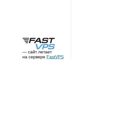
— сайт летает
на сервере
FastVPS