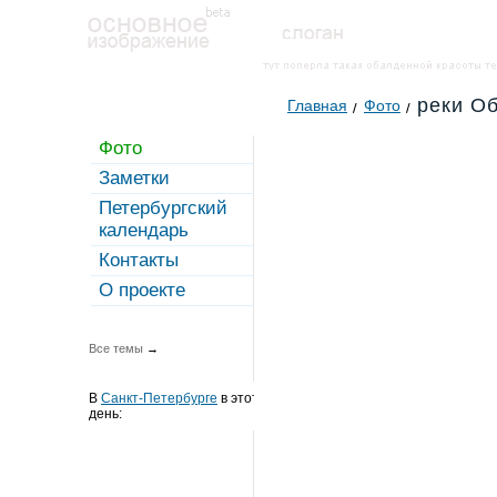
реки О
Главная
Фото
Фото
Заметки
Петербургский
календарь
Контакты
О проекте
Все темы
→
В
Санкт-Петербурге
в этот
день: