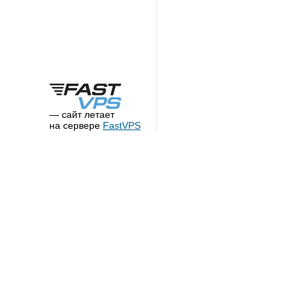
— сайт летает
на сервере
FastVPS