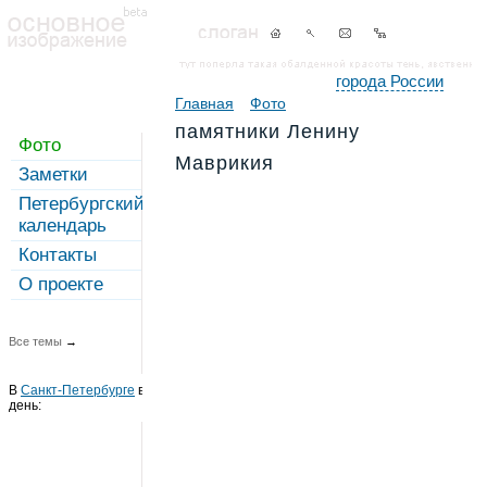
города России
Главная
Фото
памятники Ленину
Фото
Маврикия
Заметки
Петербургский
календарь
Контакты
О проекте
Все темы
→
В
Санкт-Петербурге
в этот
день: