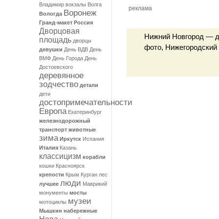
Владимир
вокзалы
Волга
реклама
Воронеж
Вологда
Гранд-макет Россия
Дворцовая
Нижний Новгород — д
площадь
дворцы
фото, Нижегородский
девушки
День ВДВ
День
ВМФ
День Города
День
Достоевского
деревянное
зодчество
детали
дети
достопримечательности
Европа
Екатеринбург
железнодорожный
транспорт
животные
зима
Иркутск
Испания
Италия
Казань
классицизм
корабли
кошки
Красноярск
крепости
Крым
Курган
лес
люди
лучшее
Маврикий
монументы
мосты
музеи
мотоциклы
Мышкин
набережные