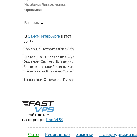
Челябинск
Чита
эклектика
Ярославль
Все темы
→
В
Санкт-Петербурге
в этот
день:
— сайт летает
на сервере
FastVPS
Фото
Рисованное
Заметки
Петербургский к