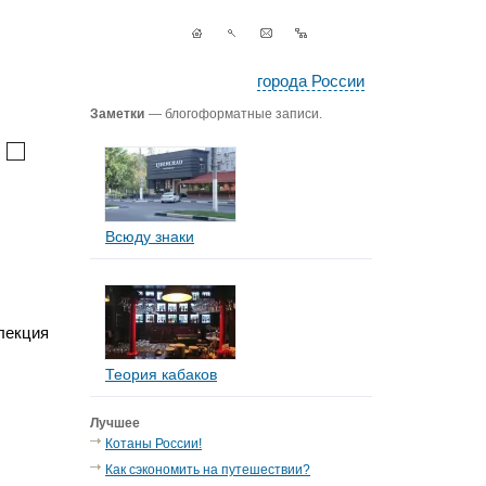
города России
Заметки
— блогоформатные записи.
Всюду знаки
ллекция
Теория кабаков
Лучшее
Котаны России!
Как сэкономить на путешествии?