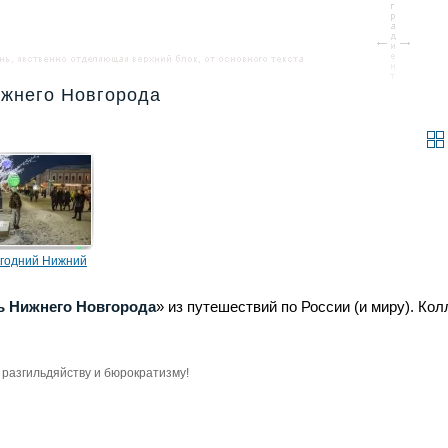
ижнего Новгорода
годний Нижний
ород
ь Нижнего Новгорода
» из путешествий по России (и миру). Ко
разгильдяйству и бюрократизму!