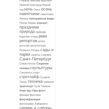
Нева
Невский проспект
Нижний Новгород
Новый
ночь
осень
год
Омск
памятники
памятники
Ленину
панорамные виды
Пенза
Пермь
портрет
праздники
природа
природа
реки
Карелии
птицы
репортаж
ретро
русская архитектура
сады и
Рыбинск
Рязань
парки
салюты
Самара
Санкт-Петербург
Севастополь
Сицилия
скульптуры
скверы
Смоленск
спорт
стритлайф
Суздаль
техника
Тверь
трамваи
транспорт
Тула
Тюмень
Улан-Удэ
Уфа
флот
фонари
фонтаны
фортификация
фотографы
Хабаровск
церкви и соборы