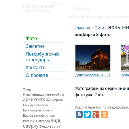
ночь Н
Главная
Фото
подборка 2 фото
Фото
Заметки
Петербургский
календарь
Контакты
О проекте
Дмитриевская башня
Ново
Новг
Фотографии из серии «
ноч
Темы:
фото уже 2 шт.
9 мая
авиация
автомобили
архитектура
Африка
Барнаул
барокко
Ударим лайками по бездорожью, 
Биробиджан
Брянск
Васильевский остров
виды
Великий Новгород
сверху
Владивосток