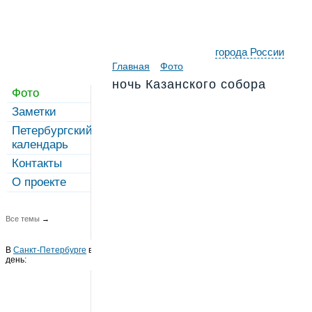
города России
Главная
Фото
ночь Казанского собора
Фото
Заметки
Петербургский
календарь
Контакты
О проекте
Все темы
→
В
Санкт-Петербурге
в этот
день: