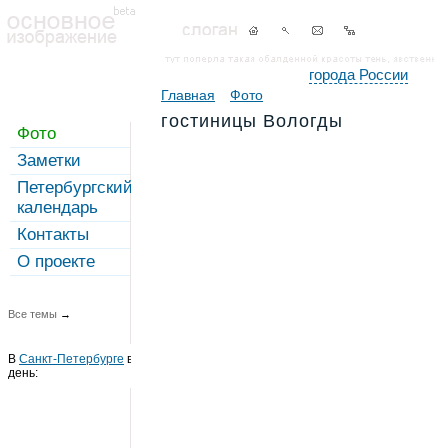
города России
Главная
Фото
гостиницы Вологды
Фото
Заметки
Петербургский
календарь
Контакты
О проекте
Все темы
→
В
Санкт-Петербурге
в этот
день: