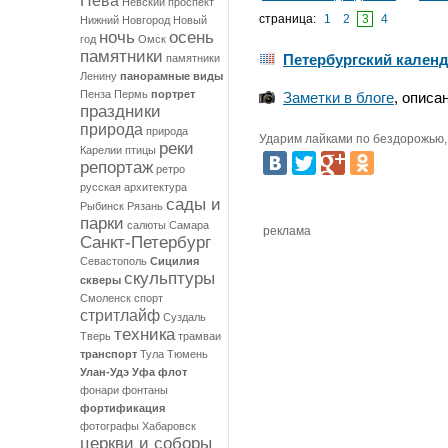
Нева
Невский проспект
Ушак
страница:
1
2
3
4
Нижний Новгород
Новый
ночь
осень
год
Омск
памятники
Петербургский кален
памятники
Ленину
панорамные виды
Пенза
Пермь
портрет
Заметки в блоге
, описа
праздники
природа
природа
Ударим лайками по бездорожью, 
реки
Карелии
птицы
репортаж
ретро
русская архитектура
сады и
Рыбинск
Рязань
парки
салюты
Самара
реклама
Санкт-Петербург
Севастополь
Сицилия
скульптуры
скверы
Смоленск
спорт
стритлайф
Суздаль
техника
Тверь
трамваи
транспорт
Тула
Тюмень
Улан-Удэ
Уфа
флот
фонари
фонтаны
фортификация
фотографы
Хабаровск
церкви и соборы