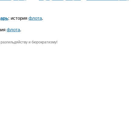
ову
С-189
линейному кораблю
«Полтава»
дарь
: история
флота
.
ния
флота
.
разгильдяйству и бюрократизму!