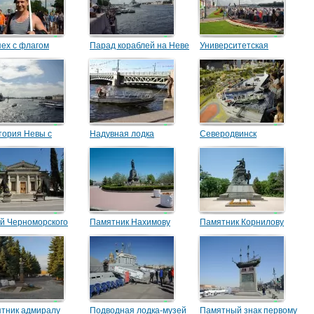
ех с флагом
Парад кораблей на Неве
Университетская
набережная
тория Невы с
Надувная лодка
Северодвинск
ыми кораблями
Спецназа ВМФ
й Черноморского
Памятник Нахимову
Памятник Корнилову
та
тник адмиралу
Подводная лодка-музей
Памятный знак первому