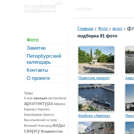
фл
Главная
Фото
флот
подборка 91 фото
Фото
Заметки
Петербургский
календарь
Контакты
О проекте
Памятник линкору
Аква
«Севастополь»
боев
Темы:
9 мая
авиация
автомобили
архитектура
Африка
Барнаул
барокко
Биробиджан
Брянск
Крейсер «Аврора»
Якор
Васильевский остров
виды
Великий Новгород
сверху
Владивосток