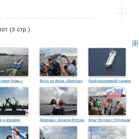
от (3 стр.)
тория Невы с
Фото на фоне «Минска»
Нефтеналивной танкер
ыми кораблями
я и корабли
Девочка с флагом России
Флаг России с Путиным