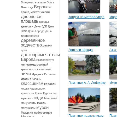
Владимир
вокзалы
Волга
Воронеж
Вологда
Гранд-макет Россия
Дворцовая
Капдва на мотороллере
Морп
площадь
дворцы
девушки
День ВДВ
День
ВМФ
День Города
День
Достоевского
деревянное
зодчество
детали
Зрители парада
Аква
дети
достопримечательности
кораблей
боев
Европа
Екатеринбург
железнодорожный
транспорт
животные
зима
Иркутск
Испания
Италия
Казань
Памятник А. А. Лебедеву
Музе
классицизм
корабли
фло
кошки
Красноярск
крепости
Крым
Курган
лес
люди
лучшее
Маврикий
монументы
мосты
музеи
мотоциклы
Мышкин
набережные
Памятник подводникам
Памя