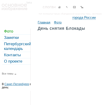
города России
Главная
Фото
День снятия Блокады
Фото
Заметки
Петербургский
календарь
Контакты
О проекте
Все темы
→
В
Санкт-Петербурге
в этот
день: