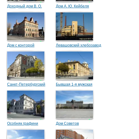
Доходный дом В. О.
Дом А. Ю. Кейбеля
Колышко
Дом с конторой
Левашовский хлебозавод
лесопильного
производства Н. Я. и Ф.
Я. Колобовых
Санкт-Петербургский
Бывшая 1-я мужская
государственный
гимназия с церковью
университет кино и
Преображения Господня
телевидения
Особняк графини
Дом Советов
Карловой