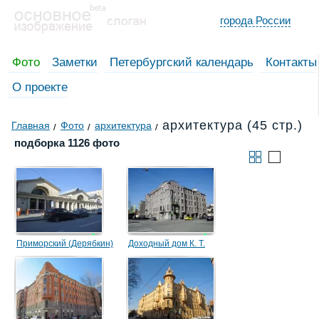
города России
Фото
Заметки
Петербургский календарь
Контакты
О проекте
архитектура (45 стр.)
Главная
Фото
архитектура
подборка 1126 фото
Приморский (Дерябкин)
Доходный дом К. Т.
рынок
Дидвига