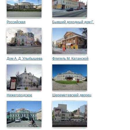
Российская
Бывший доходный дом Г.
национальная
Д. Гогина
библиотека
Дом А. Д. Улыбышева
Флигель М. Катанской
Нижегородское
Шереметевский дворец
отделение
Государственного банка